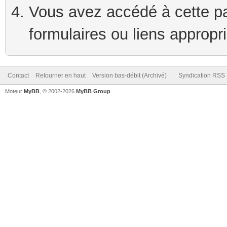
Vous avez accédé à cette pag
formulaires ou liens appropr
Contact
Retourner en haut
Version bas-débit (Archivé)
Syndication RSS
Moteur
MyBB
, © 2002-2026
MyBB Group
.