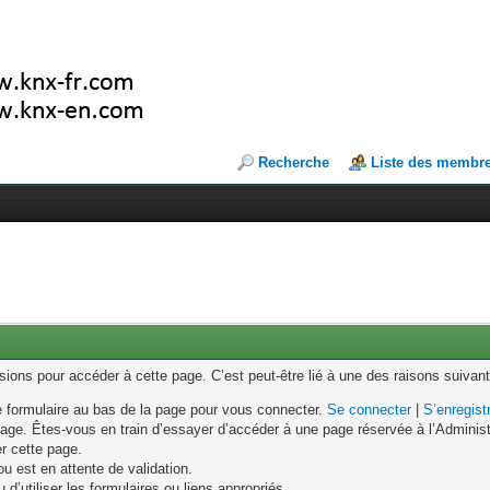
Recherche
Liste des membr
ons pour accéder à cette page. C’est peut-être lié à une des raisons suivant
le formulaire au bas de la page pour vous connecter.
Se connecter
|
S’enregist
age. Êtes-vous en train d’essayer d’accéder à une page réservée à l’Administr
er cette page.
u est en attente de validation.
d’utiliser les formulaires ou liens appropriés.