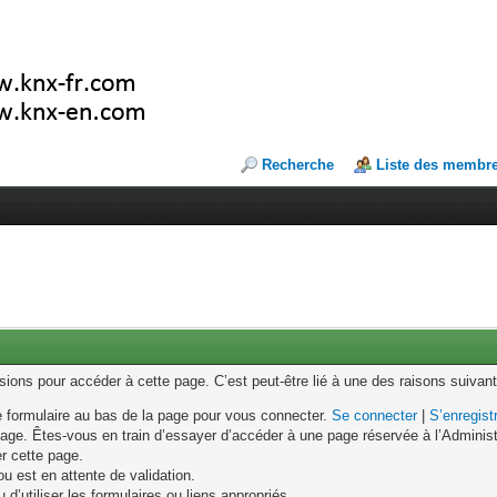
Recherche
Liste des membr
ons pour accéder à cette page. C’est peut-être lié à une des raisons suivant
le formulaire au bas de la page pour vous connecter.
Se connecter
|
S’enregist
age. Êtes-vous en train d’essayer d’accéder à une page réservée à l’Administr
er cette page.
u est en attente de validation.
d’utiliser les formulaires ou liens appropriés.