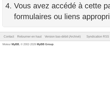
Vous avez accédé à cette pag
formulaires ou liens appropr
Contact
Retourner en haut
Version bas-débit (Archivé)
Syndication RSS
Moteur
MyBB
, © 2002-2026
MyBB Group
.