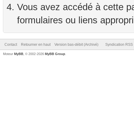
Vous avez accédé à cette pag
formulaires ou liens appropr
Contact
Retourner en haut
Version bas-débit (Archivé)
Syndication RSS
Moteur
MyBB
, © 2002-2026
MyBB Group
.