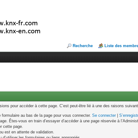
Recherche
Liste des membr
ons pour accéder à cette page. C’est peut-être lié à une des raisons suivant
le formulaire au bas de la page pour vous connecter.
Se connecter
|
S’enregist
age. Êtes-vous en train d’essayer d’accéder à une page réservée à l’Administr
er cette page.
u est en attente de validation.
d’utiliser les formulaires ou liens appropriés.