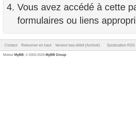
Vous avez accédé à cette pag
formulaires ou liens appropr
Contact
Retourner en haut
Version bas-débit (Archivé)
Syndication RSS
Moteur
MyBB
, © 2002-2026
MyBB Group
.