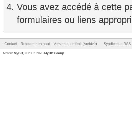
Vous avez accédé à cette pag
formulaires ou liens appropr
Contact
Retourner en haut
Version bas-débit (Archivé)
Syndication RSS
Moteur
MyBB
, © 2002-2026
MyBB Group
.