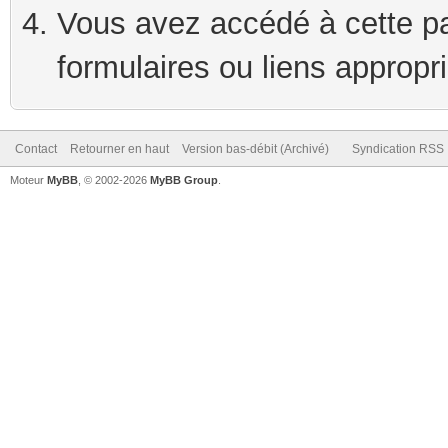
Vous avez accédé à cette pag
formulaires ou liens appropr
Contact
Retourner en haut
Version bas-débit (Archivé)
Syndication RSS
Moteur
MyBB
, © 2002-2026
MyBB Group
.