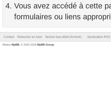
Vous avez accédé à cette pag
formulaires ou liens appropr
Contact
Retourner en haut
Version bas-débit (Archivé)
Syndication RSS
Moteur
MyBB
, © 2002-2026
MyBB Group
.