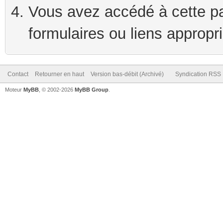
Vous avez accédé à cette pag
formulaires ou liens appropr
Contact
Retourner en haut
Version bas-débit (Archivé)
Syndication RSS
Moteur
MyBB
, © 2002-2026
MyBB Group
.