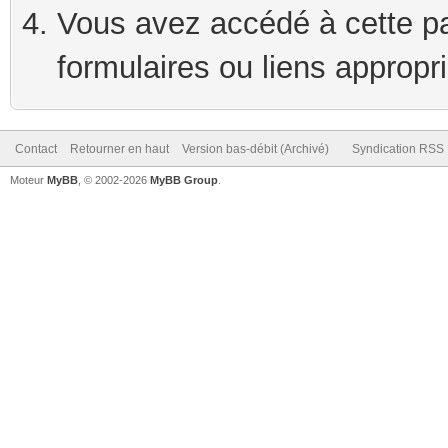
Vous avez accédé à cette pag
formulaires ou liens appropr
Contact
Retourner en haut
Version bas-débit (Archivé)
Syndication RSS
Moteur
MyBB
, © 2002-2026
MyBB Group
.