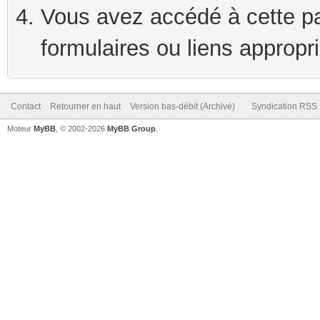
Vous avez accédé à cette pag
formulaires ou liens appropr
Contact
Retourner en haut
Version bas-débit (Archivé)
Syndication RSS
Moteur
MyBB
, © 2002-2026
MyBB Group
.