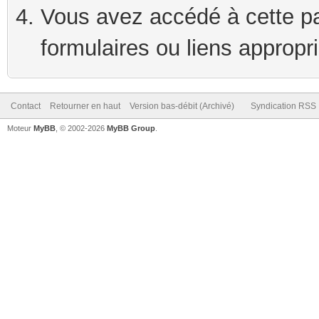
Vous avez accédé à cette pag
formulaires ou liens appropr
Contact
Retourner en haut
Version bas-débit (Archivé)
Syndication RSS
Moteur
MyBB
, © 2002-2026
MyBB Group
.