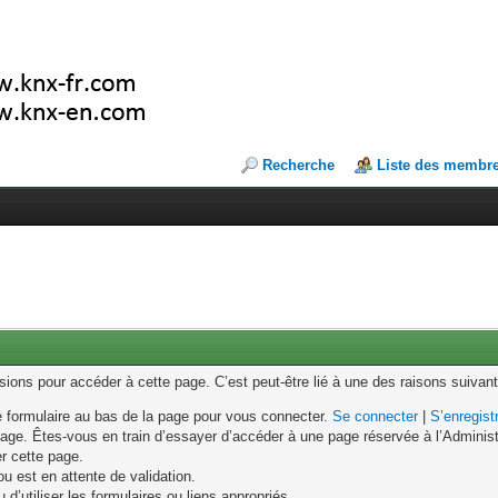
Recherche
Liste des membr
ons pour accéder à cette page. C’est peut-être lié à une des raisons suivant
le formulaire au bas de la page pour vous connecter.
Se connecter
|
S’enregist
age. Êtes-vous en train d’essayer d’accéder à une page réservée à l’Administr
er cette page.
u est en attente de validation.
d’utiliser les formulaires ou liens appropriés.