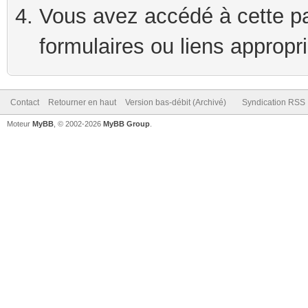
Vous avez accédé à cette pag
formulaires ou liens appropr
Contact
Retourner en haut
Version bas-débit (Archivé)
Syndication RSS
Moteur
MyBB
, © 2002-2026
MyBB Group
.