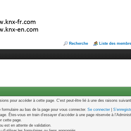
Recherche
Liste des membr
ons pour accéder à cette page. C’est peut-être lié à une des raisons suivant
le formulaire au bas de la page pour vous connecter.
Se connecter
|
S’enregist
age. Êtes-vous en train d’essayer d’accéder à une page réservée à l’Administr
er cette page.
u est en attente de validation.
d’utiliser les formulaires ou liens appropriés.