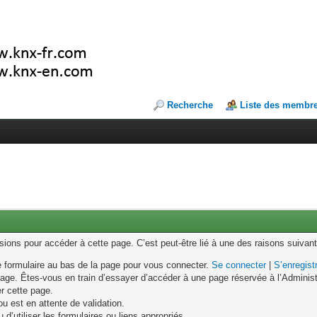
Recherche
Liste des membr
ons pour accéder à cette page. C’est peut-être lié à une des raisons suivant
le formulaire au bas de la page pour vous connecter.
Se connecter
|
S’enregist
age. Êtes-vous en train d’essayer d’accéder à une page réservée à l’Administr
er cette page.
u est en attente de validation.
d’utiliser les formulaires ou liens appropriés.