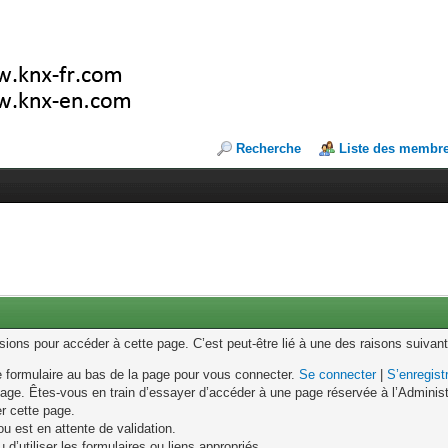
Recherche
Liste des membr
ons pour accéder à cette page. C’est peut-être lié à une des raisons suivant
le formulaire au bas de la page pour vous connecter.
Se connecter
|
S’enregist
age. Êtes-vous en train d’essayer d’accéder à une page réservée à l’Administr
er cette page.
u est en attente de validation.
d’utiliser les formulaires ou liens appropriés.