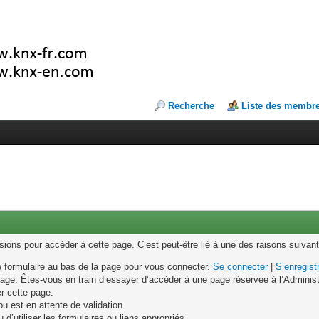
Recherche
Liste des membr
ons pour accéder à cette page. C’est peut-être lié à une des raisons suivant
le formulaire au bas de la page pour vous connecter.
Se connecter
|
S’enregist
age. Êtes-vous en train d’essayer d’accéder à une page réservée à l’Administr
er cette page.
u est en attente de validation.
d’utiliser les formulaires ou liens appropriés.