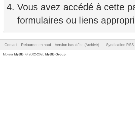
Vous avez accédé à cette pag
formulaires ou liens appropr
Contact
Retourner en haut
Version bas-débit (Archivé)
Syndication RSS
Moteur
MyBB
, © 2002-2026
MyBB Group
.