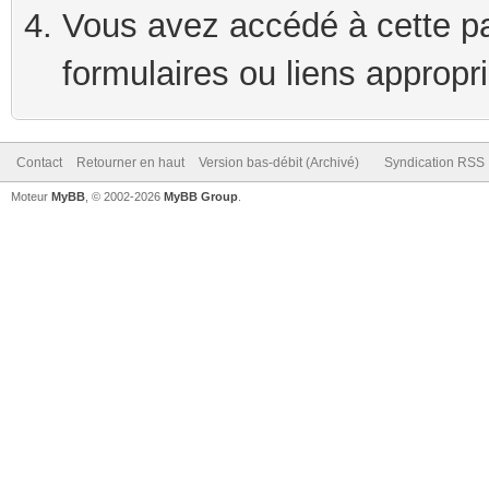
Vous avez accédé à cette pag
formulaires ou liens appropr
Contact
Retourner en haut
Version bas-débit (Archivé)
Syndication RSS
Moteur
MyBB
, © 2002-2026
MyBB Group
.