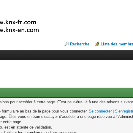
Recherche
Liste des membr
ons pour accéder à cette page. C’est peut-être lié à une des raisons suivant
le formulaire au bas de la page pour vous connecter.
Se connecter
|
S’enregist
age. Êtes-vous en train d’essayer d’accéder à une page réservée à l’Administr
er cette page.
u est en attente de validation.
d’utiliser les formulaires ou liens appropriés.