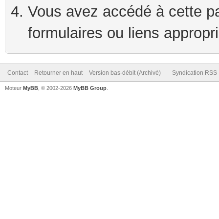
Vous avez accédé à cette pag
formulaires ou liens appropr
Contact
Retourner en haut
Version bas-débit (Archivé)
Syndication RSS
Moteur
MyBB
, © 2002-2026
MyBB Group
.