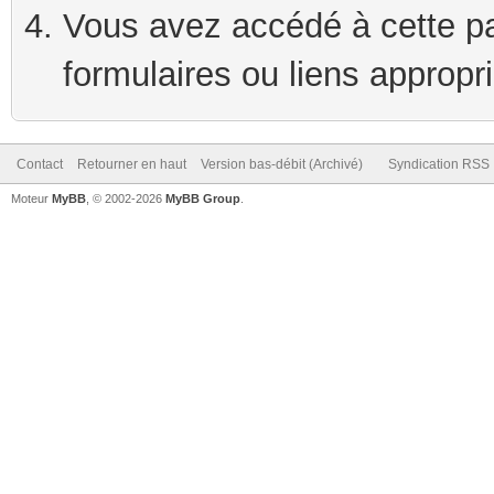
Vous avez accédé à cette pag
formulaires ou liens appropr
Contact
Retourner en haut
Version bas-débit (Archivé)
Syndication RSS
Moteur
MyBB
, © 2002-2026
MyBB Group
.