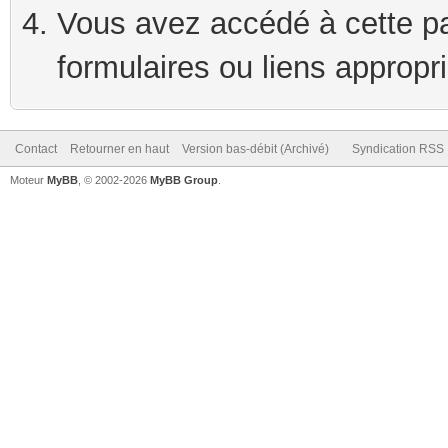
Vous avez accédé à cette pag
formulaires ou liens appropr
Contact
Retourner en haut
Version bas-débit (Archivé)
Syndication RSS
Moteur
MyBB
, © 2002-2026
MyBB Group
.