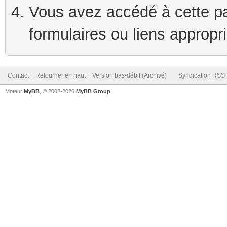
Vous avez accédé à cette pag
formulaires ou liens appropr
Contact
Retourner en haut
Version bas-débit (Archivé)
Syndication RSS
Moteur
MyBB
, © 2002-2026
MyBB Group
.