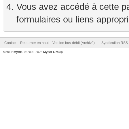
Vous avez accédé à cette pag
formulaires ou liens appropr
Contact
Retourner en haut
Version bas-débit (Archivé)
Syndication RSS
Moteur
MyBB
, © 2002-2026
MyBB Group
.