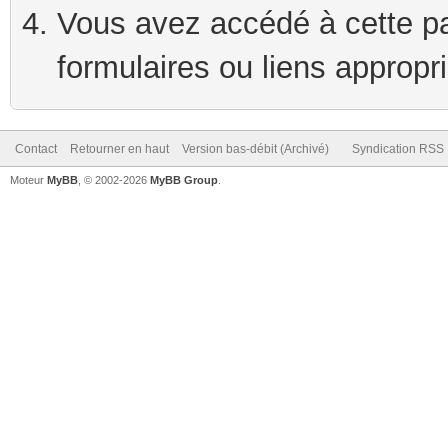
Vous avez accédé à cette pag
formulaires ou liens appropr
Contact
Retourner en haut
Version bas-débit (Archivé)
Syndication RSS
Moteur
MyBB
, © 2002-2026
MyBB Group
.