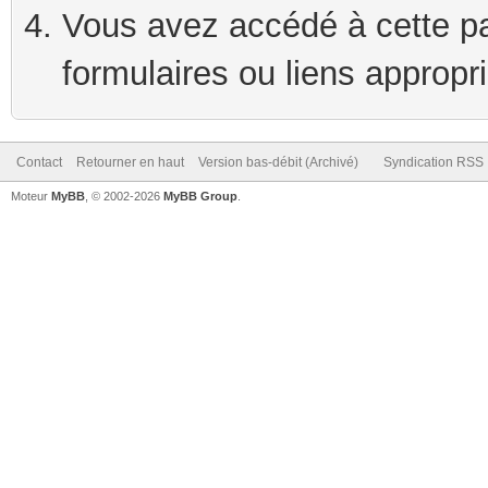
Vous avez accédé à cette pag
formulaires ou liens appropr
Contact
Retourner en haut
Version bas-débit (Archivé)
Syndication RSS
Moteur
MyBB
, © 2002-2026
MyBB Group
.