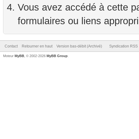
Vous avez accédé à cette pag
formulaires ou liens appropr
Contact
Retourner en haut
Version bas-débit (Archivé)
Syndication RSS
Moteur
MyBB
, © 2002-2026
MyBB Group
.