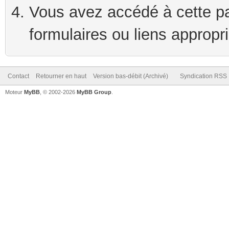
Vous avez accédé à cette pag
formulaires ou liens appropr
Contact
Retourner en haut
Version bas-débit (Archivé)
Syndication RSS
Moteur
MyBB
, © 2002-2026
MyBB Group
.