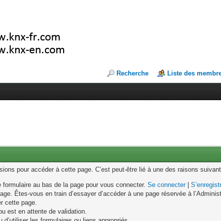
Recherche
Liste des membr
ons pour accéder à cette page. C’est peut-être lié à une des raisons suivant
le formulaire au bas de la page pour vous connecter.
Se connecter
|
S’enregist
age. Êtes-vous en train d’essayer d’accéder à une page réservée à l’Administr
er cette page.
u est en attente de validation.
d’utiliser les formulaires ou liens appropriés.