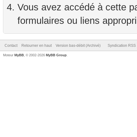
Vous avez accédé à cette pag
formulaires ou liens appropr
Contact
Retourner en haut
Version bas-débit (Archivé)
Syndication RSS
Moteur
MyBB
, © 2002-2026
MyBB Group
.