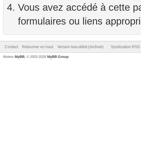
Vous avez accédé à cette pag
formulaires ou liens appropr
Contact
Retourner en haut
Version bas-débit (Archivé)
Syndication RSS
Moteur
MyBB
, © 2002-2026
MyBB Group
.