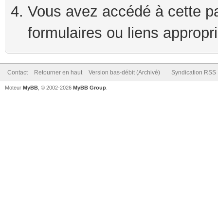
Vous avez accédé à cette pag
formulaires ou liens appropr
Contact
Retourner en haut
Version bas-débit (Archivé)
Syndication RSS
Moteur
MyBB
, © 2002-2026
MyBB Group
.