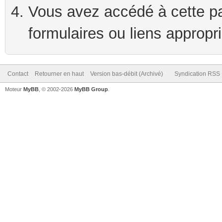
Vous avez accédé à cette pag
formulaires ou liens appropr
Contact
Retourner en haut
Version bas-débit (Archivé)
Syndication RSS
Moteur
MyBB
, © 2002-2026
MyBB Group
.