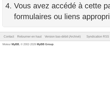
Vous avez accédé à cette pag
formulaires ou liens appropr
Contact
Retourner en haut
Version bas-débit (Archivé)
Syndication RSS
Moteur
MyBB
, © 2002-2026
MyBB Group
.