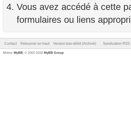
Vous avez accédé à cette pag
formulaires ou liens appropr
Contact
Retourner en haut
Version bas-débit (Archivé)
Syndication RSS
Moteur
MyBB
, © 2002-2026
MyBB Group
.