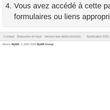
Vous avez accédé à cette pag
formulaires ou liens appropr
Contact
Retourner en haut
Version bas-débit (Archivé)
Syndication RSS
Moteur
MyBB
, © 2002-2026
MyBB Group
.