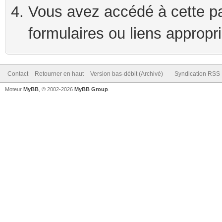
Vous avez accédé à cette pag
formulaires ou liens appropr
Contact
Retourner en haut
Version bas-débit (Archivé)
Syndication RSS
Moteur
MyBB
, © 2002-2026
MyBB Group
.