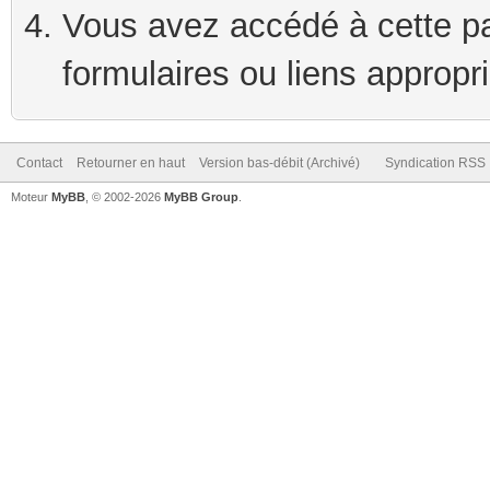
Vous avez accédé à cette pag
formulaires ou liens appropr
Contact
Retourner en haut
Version bas-débit (Archivé)
Syndication RSS
Moteur
MyBB
, © 2002-2026
MyBB Group
.