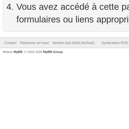
Vous avez accédé à cette pag
formulaires ou liens appropr
Contact
Retourner en haut
Version bas-débit (Archivé)
Syndication RSS
Moteur
MyBB
, © 2002-2026
MyBB Group
.