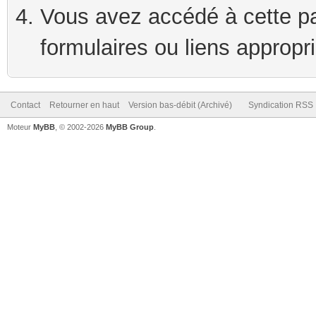
Vous avez accédé à cette pag
formulaires ou liens appropr
Contact
Retourner en haut
Version bas-débit (Archivé)
Syndication RSS
Moteur
MyBB
, © 2002-2026
MyBB Group
.