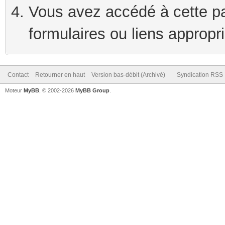
Vous avez accédé à cette pag
formulaires ou liens appropr
Contact
Retourner en haut
Version bas-débit (Archivé)
Syndication RSS
Moteur
MyBB
, © 2002-2026
MyBB Group
.