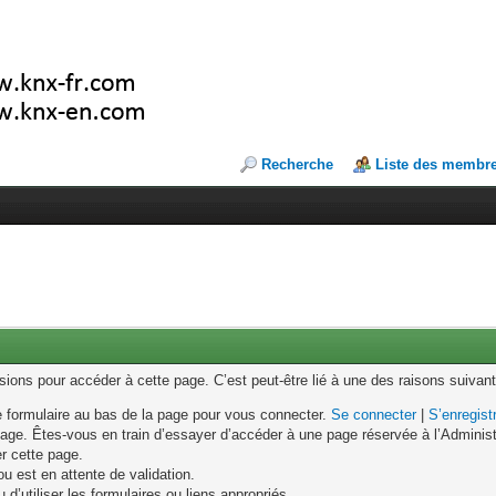
Recherche
Liste des membr
ons pour accéder à cette page. C’est peut-être lié à une des raisons suivant
le formulaire au bas de la page pour vous connecter.
Se connecter
|
S’enregist
age. Êtes-vous en train d’essayer d’accéder à une page réservée à l’Administr
er cette page.
u est en attente de validation.
d’utiliser les formulaires ou liens appropriés.