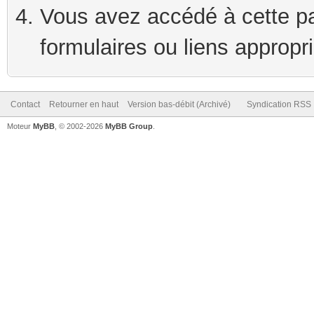
Vous avez accédé à cette pag
formulaires ou liens appropr
Contact
Retourner en haut
Version bas-débit (Archivé)
Syndication RSS
Moteur
MyBB
, © 2002-2026
MyBB Group
.