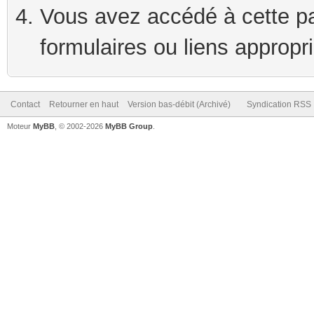
Vous avez accédé à cette pag
formulaires ou liens appropr
Contact
Retourner en haut
Version bas-débit (Archivé)
Syndication RSS
Moteur
MyBB
, © 2002-2026
MyBB Group
.