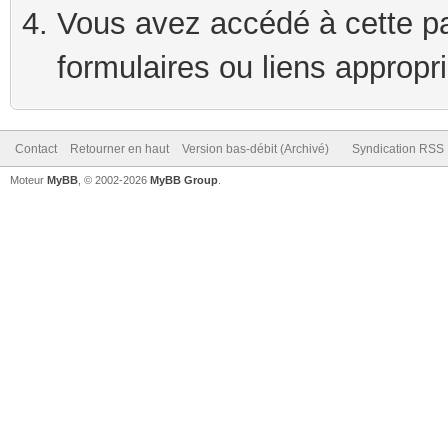
Vous avez accédé à cette pag
formulaires ou liens appropr
Contact
Retourner en haut
Version bas-débit (Archivé)
Syndication RSS
Moteur
MyBB
, © 2002-2026
MyBB Group
.