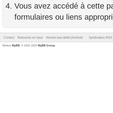
Vous avez accédé à cette pag
formulaires ou liens appropr
Contact
Retourner en haut
Version bas-débit (Archivé)
Syndication RSS
Moteur
MyBB
, © 2002-2026
MyBB Group
.